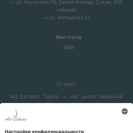
— ул. Narva mnt 7b, Zenith Ärimaja
3 этаж, 309
,
кабинет
— ул. Mehaanika 21
Ваш город:
О НАС
Art Esthetic Tallinn — это центр лазерной
эпиляции в Таллине, эстонский филиал
сети латвийских центров лазерной
эпиляции, аппаратной косметологии и
эстетической медицины Art Esthetic,